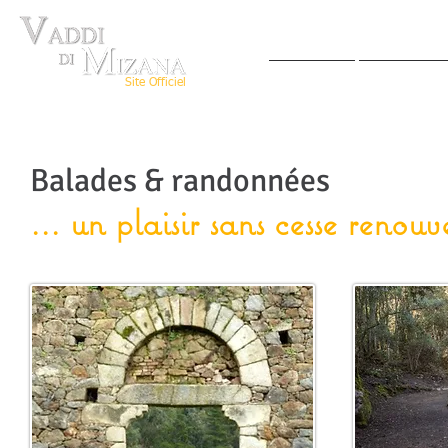
ACCUEIL
VIVRE AU
Site Officiel
Balades & randonnées
... un plaisir sans cesse renouve