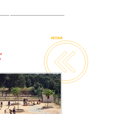
PADE
BALADES & RANDONNEES
RETOUR
'